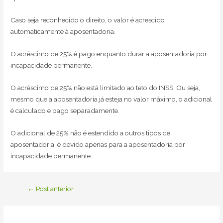
Caso seja reconhecido o direito, o valor é acrescido
automaticamente à aposentadoria.
O acréscimo de 25% é pago enquanto durar a aposentadoria por
incapacidade permanente.
O acréscimo de 25% não está limitado ao teto do INSS. Ou seja,
mesmo que a aposentadoria já esteja no valor máximo, o adicional
é calculado e pago separadamente.
O adicional de 25% não é estendido a outros tipos de
aposentadoria, é devido apenas para a aposentadoria por
incapacidade permanente.
Navegação
←
Post anterior
de
Post